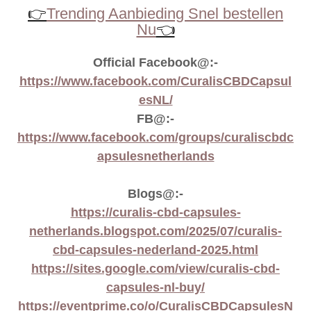
👉
Trending Aanbieding Snel bestellen
Nu
👈
Official Facebook@:-
https://www.facebook.com/CuralisCBDCapsul
esNL/
FB@:-
https://www.facebook.com/groups/curaliscbdc
apsulesnetherlands
Blogs@:-
https://curalis-cbd-capsules-
netherlands.blogspot.com/2025/07/curalis-
cbd-capsules-nederland-2025.html
https://sites.google.com/view/curalis-cbd-
capsules-nl-buy/
https://eventprime.co/o/CuralisCBDCapsulesN