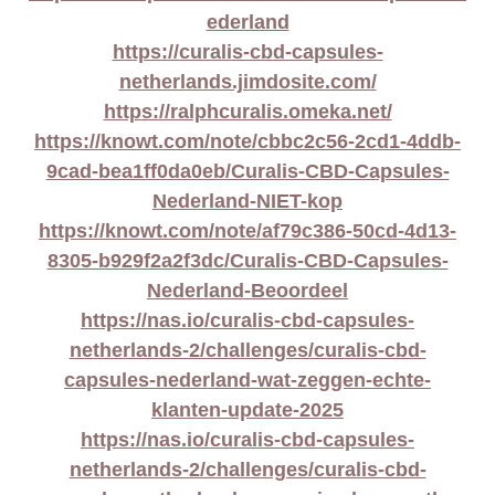
ederland
https://curalis-cbd-capsules-
netherlands.jimdosite.com/
https://ralphcuralis.omeka.net/
https://knowt.com/note/cbbc2c56-2cd1-4ddb-
9cad-bea1ff0da0eb/Curalis-CBD-Capsules-
Nederland-NIET-kop
https://knowt.com/note/af79c386-50cd-4d13-
8305-b929f2a2f3dc/Curalis-CBD-Capsules-
Nederland-Beoordeel
https://nas.io/curalis-cbd-capsules-
netherlands-2/challenges/curalis-cbd-
capsules-nederland-wat-zeggen-echte-
klanten-update-2025
https://nas.io/curalis-cbd-capsules-
netherlands-2/challenges/curalis-cbd-